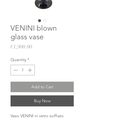
VENINI blown
glass vase
Price
€1,900.00
Quantity
*
Add to Cart
Buy Now
Vaso VENINI in vetro soffiato