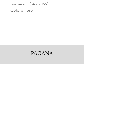
numerato (54 su 199).
Colore nero
PAGANA
Pagana Atelier S.r.l.
Via Guglielmo Calderini 5
06122 Perugia PG, Italy
Tel.
+39 075 5720877