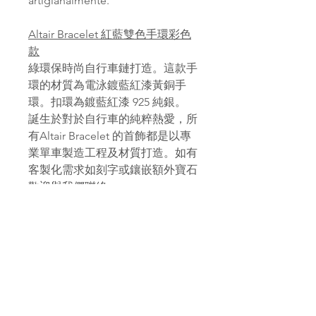
artigianalmente.
Altair Bracelet 紅藍雙色手環彩色
款
綠環保時尚自行車鏈打造。這款手
環的材質為電泳鍍藍紅漆黃銅手
環。扣環為鍍藍紅漆 925 純銀。
誕生於對於自行車的純粹熱愛，所
有Altair Bracelet 的首飾都是以專
業單車製造工程及材質打造。如有
客製化需求如刻字或鑲嵌額外寶石
歡迎與我們聯絡。
PAGANA