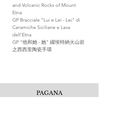
and Volcanic Rocks of Mount
Etna
GP Bracciale "Lui e Lei - Lei" di
Ceramiche Siciliane e Lava
dell'Etna
GP "他和她 - 她" 綴埃特納火山岩
之西西里陶瓷手環
PAGANA
Pagana Atelier S.r.l.
Via Guglielmo Calderini 5