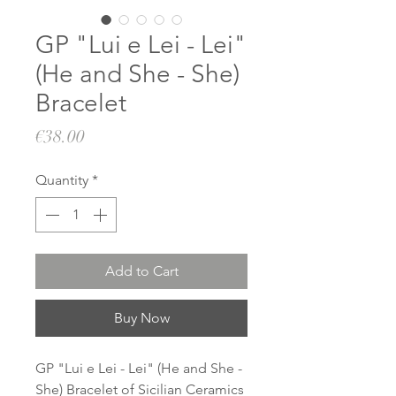
GP "Lui e Lei - Lei"
(He and She - She)
Bracelet
Price
€38.00
Quantity
*
Add to Cart
Buy Now
GP "Lui e Lei - Lei" (He and She -
She) Bracelet of Sicilian Ceramics