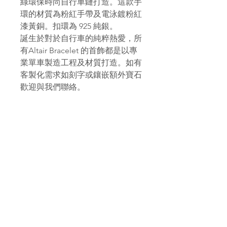
綠環保時尚自行車鏈打造。這款手
環的材質為粉紅手帶及電泳鍍粉紅
漆黃銅。扣環為 925 純銀。
誕生於對於自行車的純粹熱愛，所
有Altair Bracelet 的首飾都是以專
業單車製造工程及材質打造。如有
客製化需求如刻字或鑲嵌額外寶石
歡迎與我們聯絡。
PAGANA
Pagana Atelier S.r.l.