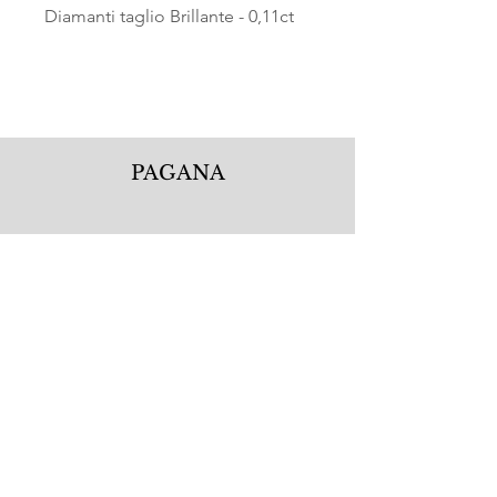
Diamanti taglio Brillante - 0,11ct
PAGANA
Pagana Atelier S.r.l.
Via Guglielmo Calderini 5
06122 Perugia PG, Italy
Tel.
+39 075 5720877
WhatsApp.
+39 335 1256506