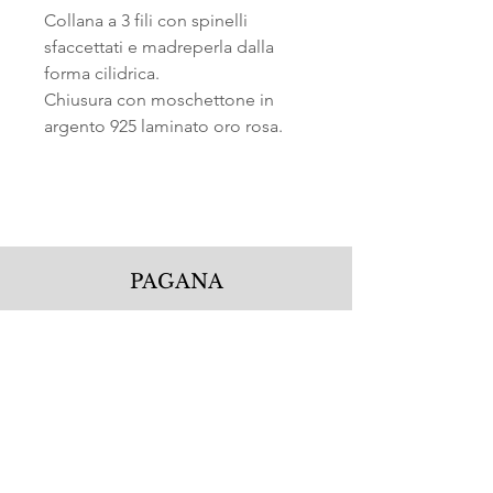
Collana a 3 fili con spinelli
sfaccettati e madreperla dalla
forma cilidrica.
Chiusura con moschettone in
argento 925 laminato oro rosa.
PAGANA
Pagana Atelier S.r.l.
Via Guglielmo Calderini 5
06122 Perugia PG, Italy