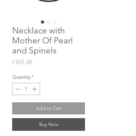
Necklace with
Mother Of Pearl
and Spinels
Price
€165.00
Quantity
*
Add to Cart
Buy Now