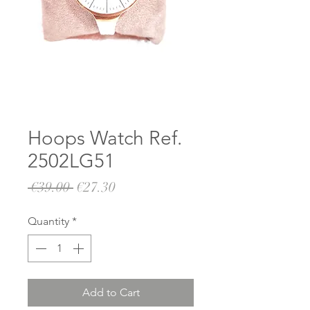
Hoops Watch Ref.
2502LG51
Regular
Sale
 €39.00 
€27.30
Price
Price
Quantity
*
Add to Cart