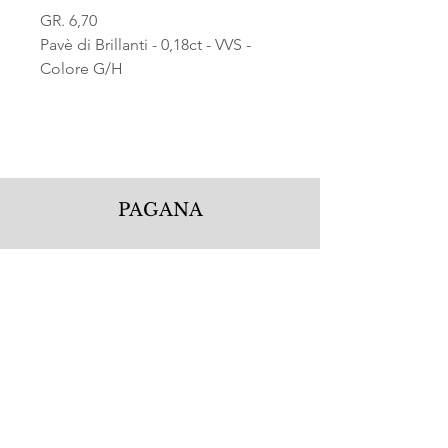
GR. 6,70
Pavè di Brillanti - 0,18ct - VVS -
Colore G/H
PAGANA
Pagana Atelier S.r.l.
Via Guglielmo Calderini 5
06122 Perugia PG, Italy
Tel.
+39 075 5720877