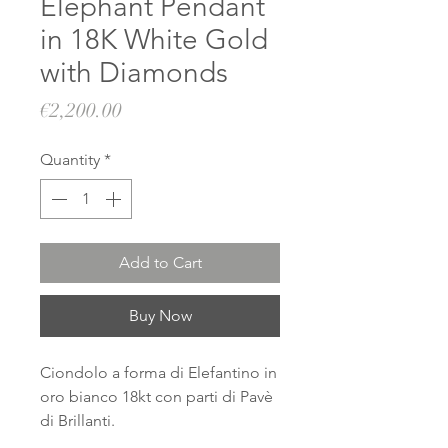
Elephant Pendant
in 18K White Gold
with Diamonds
Price
€2,200.00
Quantity
*
Add to Cart
Buy Now
Ciondolo a forma di Elefantino in
oro bianco 18kt con parti di Pavè
di Brillanti.