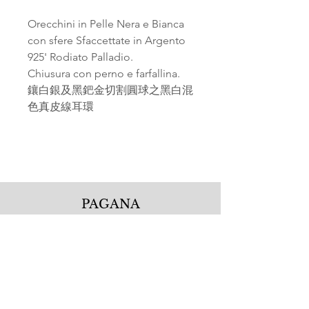
Orecchini in Pelle Nera e Bianca
con sfere Sfaccettate in Argento
925' Rodiato Palladio.
Chiusura con perno e farfallina.
鑲白銀及黑鈀金切割圓球之黑白混
色真皮線耳環
PAGANA
Pagana Atelier S.r.l.
Via Guglielmo Calderini 5