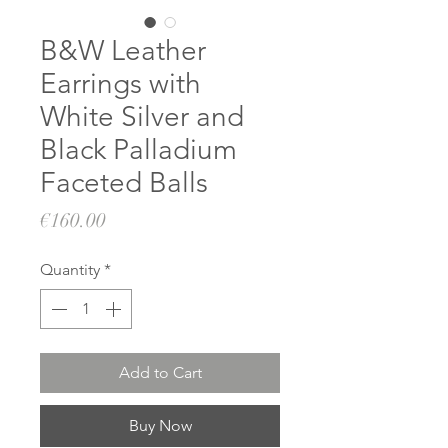
B&W Leather
Earrings with
White Silver and
Black Palladium
Faceted Balls
Price
€160.00
Quantity
*
Add to Cart
Buy Now