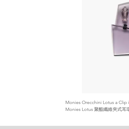
Monies Orecchini Lotus a Clip i
Monies Lotus 聚酯纖維夾式耳