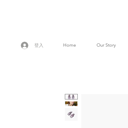
Home
Our Story
登入