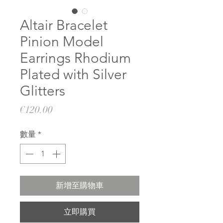
Altair Bracelet
Pinion Model
Earrings Rhodium
Plated with Silver
Glitters
價
€120.00
格
數量
*
新增至購物車
立即購買