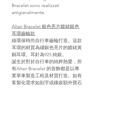
Bracelet sono realizzati
artigianalmente.
Altair Bracelet 銀色亮片鍍銠銀色
耳環齒輪款
綠環保時尚自行車齒輪打造。這款
耳環的材質為綴銀色亮片的鍍銠黃
銅耳環。耳針為925 純銀。
誕生於對於自行車的純粹熱愛，所
有Altair Bracelet 的首飾都是以專
業單車製造工程及材質打造。如有
客製化需求如刻字或鑲嵌額外寶石
歡迎與我們聯絡。