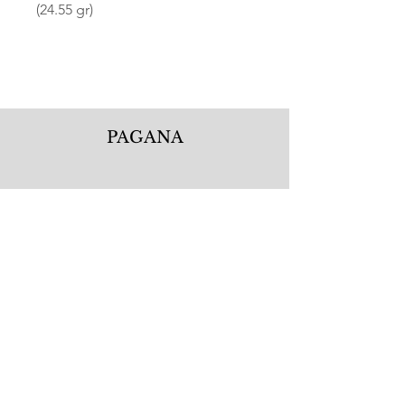
(24.55 gr)
PAGANA
Pagana Atelier S.r.l.
Via Guglielmo Calderini 5
06122 Perugia PG, Italy
電話.
+39 075 5720877
WhatsApp.
+39 335 1256506