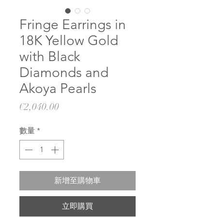
Fringe Earrings in
18K Yellow Gold
with Black
Diamonds and
Akoya Pearls
價
€2,040.00
格
數量
*
新增至購物車
立即購買