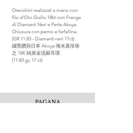
Orecchini realizzati a mano con
filo d'Oro Giallo 18kt con Frange
di Diamanti Neri e Perle Akoya.
Chiusura con perno e farfallina.
(GR 11.83 - Diamanti neri 17ct)
綴黑鑽與日本 Akoya 海水真珍珠
之 18K 純黃金流蘇耳環
(11.83 gr, 17 ct)
PAGANA
Pagana Atelier S.r.l.