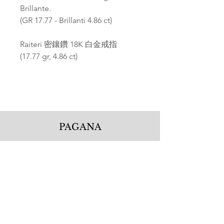
Brillante.
(GR 17.77 - Brillanti 4.86 ct)
Raiteri 密鑲鑽 18K 白金戒指
(17.77 gr, 4.86 ct)
PAGANA
Pagana Atelier S.r.l.
Via Guglielmo Calderini 5
06122 Perugia PG, Italy