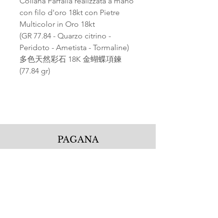
Collana Farfalla realizzata a mano
con filo d'oro 18kt con Pietre
Multicolor in Oro 18kt
(GR 77.84 - Quarzo citrino -
Peridoto - Ametista - Tormaline)
多色天然彩石 18K 金蝴蝶項鍊
(77.84 gr)
PAGANA
Pagana Atelier S.r.l.
Via Guglielmo Calderini 5