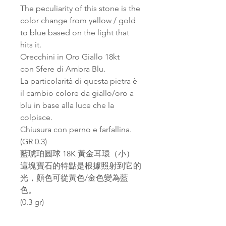
The peculiarity of this stone is the
color change from yellow / gold
to blue based on the light that
hits it.
Orecchini in Oro Giallo 18kt
con Sfere di Ambra Blu.
La particolarità di questa pietra è
il cambio colore da giallo/oro a
blu in base alla luce che la
colpisce.
Chiusura con perno e farfallina.
(GR 0.3)
藍琥珀圓球 18K 黃金耳環（小）
這塊寶石的特點是根據照射到它的
光，顏色可從黃色/金色變為藍
色。
(0.3 gr)