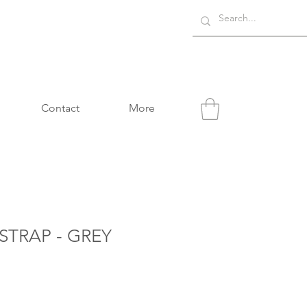
Contact
More
STRAP - GREY