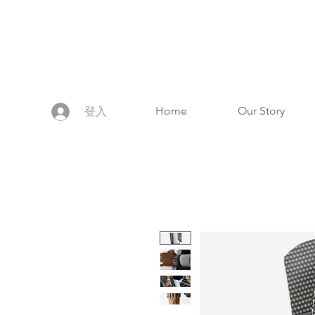
Home
Our Story
登入