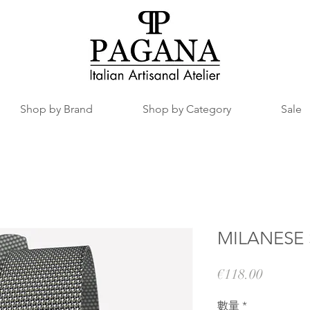
Shop by Brand
Shop by Category
Sale
MILANESE 
價
€118.00
格
數量
*