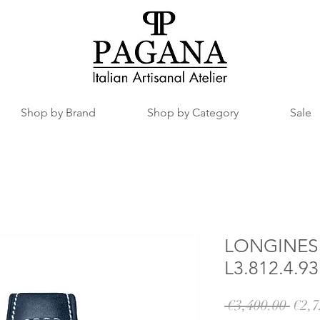
Shop by Brand
Shop by Category
Sale
LONGINES 
L3.812.4.93
一
 €3,400.00 
€2,7