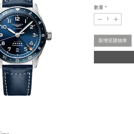
般
數量
*
價
格
新增至購物車
 Time