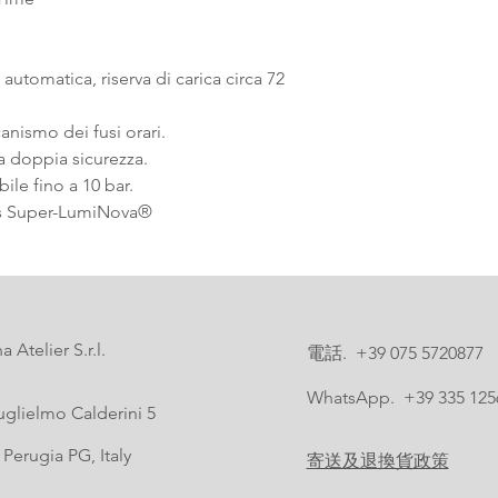
tomatica, riserva di carica circa 72
nismo dei fusi orari.
ia doppia sicurezza.
e fino a 10 bar.
s Super-LumiNova®️
 Atelier S.r.l.
電話. +39 075 5720877
WhatsApp. +39 335 125
uglielmo Calderini 5
Perugia PG, Italy
寄送及退換貨政策