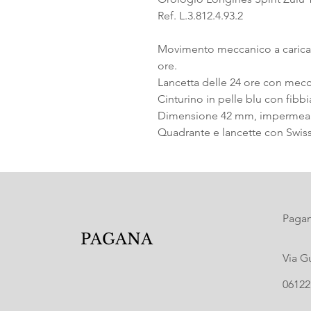
Ref. L.3.812.4.93.2
Movimento meccanico a carica au
ore.
Lancetta delle 24 ore con mecca
Cinturino in pelle blu con fibb
Dimensione 42 mm, impermeabil
Quadrante e lancette con Swis
Pagana
PAGANA
Via G
06122 