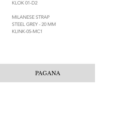
KLOK 01-D2
MILANESE STRAP
STEEL GREY - 20 MM
KLINK-05-MC1
PAGANA
Pagana Atelier S.r.l.
Via Guglielmo Calderini 5
06122 Perugia PG, Italy