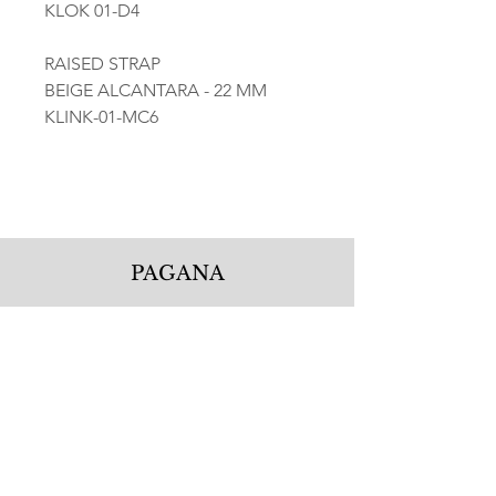
KLOK 01-D4
RAISED STRAP
BEIGE ALCANTARA - 22 MM
KLINK-01-MC6
PAGANA
Pagana Atelier S.r.l.
Via Guglielmo Calderini 5
06122 Perugia PG, Italy