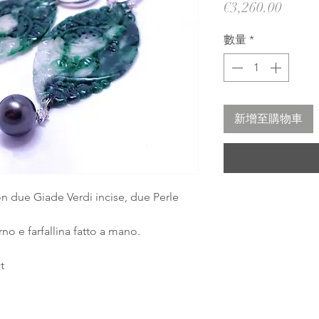
價
€3,260.00
格
數量
*
新增至購物車
on due Giade Verdi incise, due Perle
o e farfallina fatto a mano.
t