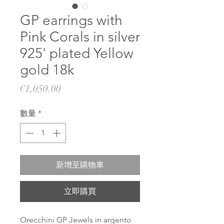
GP earrings with
Pink Corals in silver
925' plated Yellow
gold 18k
價
€1,050.00
格
數量
*
新增至購物車
立即購買
Orecchini GP Jewels in argento