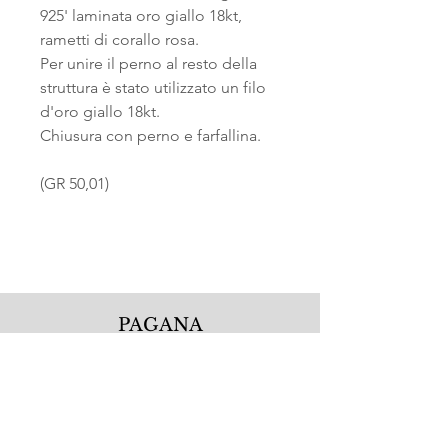
925' laminata oro giallo 18kt,
rametti di corallo rosa.
Per unire il perno al resto della
struttura è stato utilizzato un filo
d'oro giallo 18kt.
Chiusura con perno e farfallina.
(GR 50,01)
PAGANA
Pagana Atelier S.r.l.