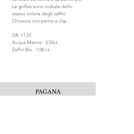
Le griffes sono rodiate dello
stesso colore degli zaffiri.
Chiusura con perno e clip.
GR. 11,57
Acqua Marina - 3,55ct
Zaffiri Blu - 1,00 ct
PAGANA
Pagana Atelier S.r.l.
Via Guglielmo Calderini 5