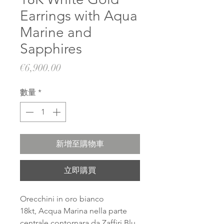
Earrings with Aqua
Marine and
Sapphires
價
€6,900.00
格
數量
*
新增至購物車
立即購買
Orecchini in oro bianco
18kt, Acqua Marina nella parte
centrale contornara da Zaffiri Blu.