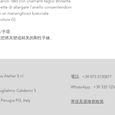
anco 18kt con Diamanti taglio Brillante.
mette di allargare l'anello consentendovi
n un meraviglioso bracciale.
 colore G)
指/手環
讓您將其變成精美的剛性手鍊。
 Atelier S.r.l.
電話. +39 075 5720877
WhatsApp. +39 335 125
uglielmo Calderini 5
Perugia PG, Italy
寄送及退換貨政策