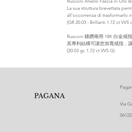
Rusconi Anello Fascia in Oro Bi
La sua struttura brevettata per
all'occorrenza di trasformarlo i
(GR 20.03 - Brillanti 1.72 ct VVS
Rusconi 鑲鑽兩用 18K 白金戒
其專利結構可讓您加寬戒指，
(20.03 gr, 1.72 ct VVS G)
Pagana
PAGANA
Via G
06122 