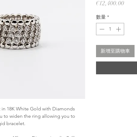
價
€12,400.00
格
數量
*
新增至購物車
t in 18K White Gold with Diamonds
ou to widen the ring allowing you to
gid bracelet.