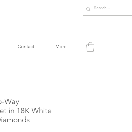
Contact
More
o-Way
et in 18K White
Diamonds