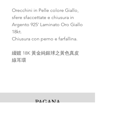
Orecchini in Pelle colore Giallo,
sfere sfaccettate e chiusura in
Argento 925' Laminato Oro Giallo
18kt.
Chiusura con perno e farfallina.
綴鍍 18K 黃金純銀球之黃色真皮
線耳環
PAGANA
Pagana Atelier S.r.l.