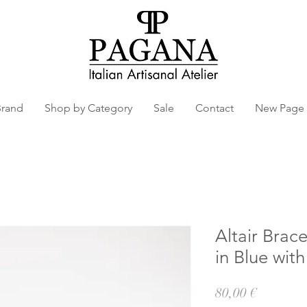
Brand
Shop by Category
Sale
Contact
New Page
Altair Brac
in Blue wit
Prezzo
80,00 €