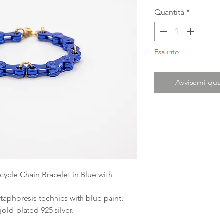
Quantità
*
Esaurito
Avvisami qua
icycle Chain Bracelet in Blue with
ataphoresis technics with blue paint.
old-plated 925 silver.