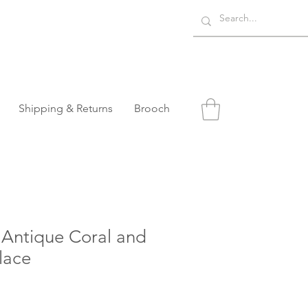
Shipping & Returns
Brooch
ntique Coral and
lace
o