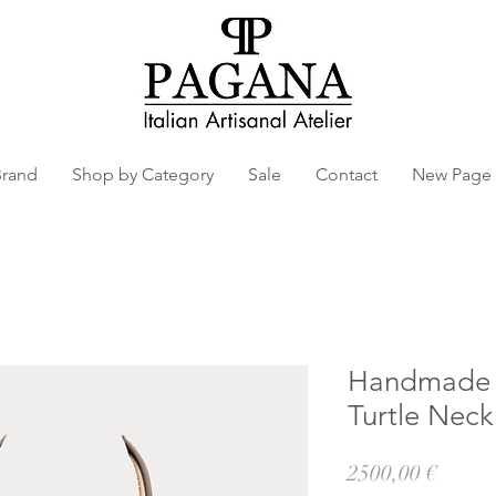
Brand
Shop by Category
Sale
Contact
New Page
Handmade A
Turtle Neck
Prezz
2500,00 €