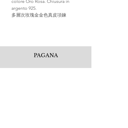
colore Oro Rosa. Chiusura in
argento 925.
多層次玫瑰金金色真皮項鍊
PAGANA
Pagana Atelier S.r.l.
Via Guglielmo Calderini 5
06122 Perugia PG, Italy
Tel.
+39 075 5720877
WhatsApp.
+39 335 1256506