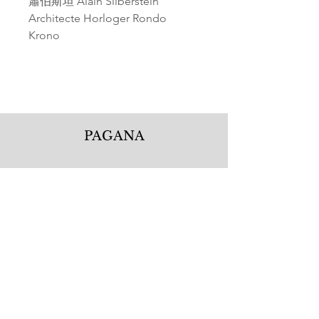
蕭伯斯坦 Alain Silberstein
Architecte Horloger Rondo
Krono
PAGANA
Pagana Atelier S.r.l.
Via Guglielmo Calderini 5
06122 Perugia PG, Italy
Tel.
+39 075 5720877
WhatsApp.
+39 335 1256506