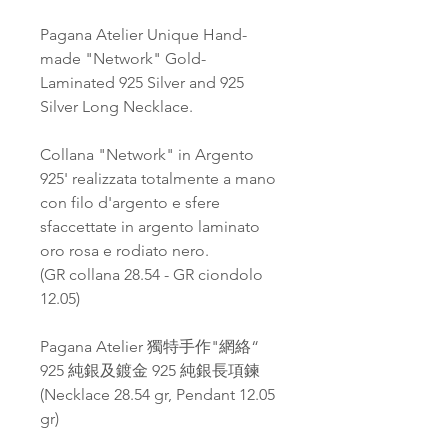
Pagana Atelier Unique Hand-
made "Network" Gold-
Laminated 925 Silver and 925
Silver Long Necklace.
Collana "Network" in Argento
925' realizzata totalmente a mano
con filo d'argento e sfere
sfaccettate in argento laminato
oro rosa e rodiato nero.
(GR collana 28.54 - GR ciondolo
12.05)
Pagana Atelier 獨特手作"網絡“
925 純銀及鍍金 925 純銀長項鍊
(Necklace 28.54 gr, Pendant 12.05
gr)