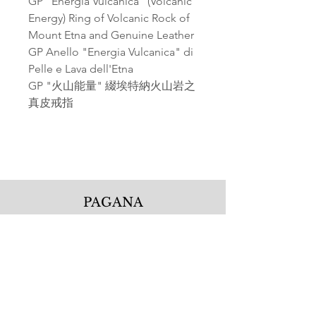
GP "Energia Vulcanica" (Volcanic
Energy) Ring of Volcanic Rock of
Mount Etna and Genuine Leather
GP Anello "Energia Vulcanica" di
Pelle e Lava dell'Etna
GP "火山能量" 綴埃特納火山岩之
真皮戒指
PAGANA
Pagana Atelier S.r.l.
Via Guglielmo Calderini 5