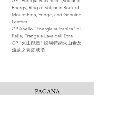
GP "Energia Vulcanica" (Volcanic
Energy) Ring of Volcanic Rock of
Mount Etna, Fringe, and Genuine
Leather
GP Anello "Energia Vulcanica" di
Pelle, Frange e Lava dell'Etna
GP "火山能量" 綴埃特納火山岩及
流蘇之真皮戒指
PAGANA
Pagana Atelier S.r.l.