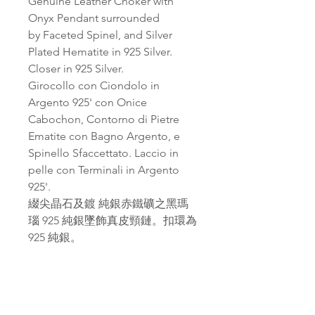
Genuine Leather Choker with
Onyx Pendant surrounded
by Faceted Spinel, and Silver
Plated Hematite in 925 Silver.
Closer in 925 Silver.
Girocollo con Ciondolo in
Argento 925' con Onice
Cabochon, Contorno di Pietre
Ematite con Bagno Argento, e
Spinello Sfaccettato. Laccio in
pelle con Terminali in Argento
925'.
綴尖晶石及鍍 純銀赤鐵礦之黑瑪
瑙 925 純銀墜飾真皮頸鏈。扣環為
925 純銀。