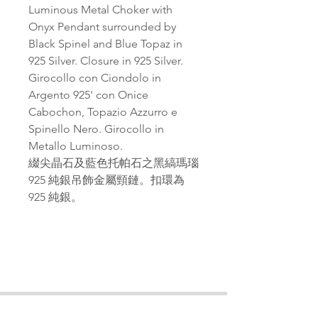
Luminous Metal Choker with
Onyx Pendant surrounded by
Black Spinel and Blue Topaz in
925 Silver. Closure in 925 Silver.
Girocollo con Ciondolo in
Argento 925' con Onice
Cabochon, Topazio Azzurro e
Spinello Nero. Girocollo in
Metallo Luminoso.
綴尖晶石及藍色托帕石之黑縞瑪瑙
925 純銀吊飾金屬頸鏈。扣環為
925 純銀。
PAGANA