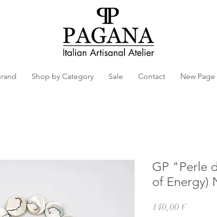
Brand
Shop by Category
Sale
Contact
New Page
GP "Perle d
of Energy) 
Prezzo
140,00 €