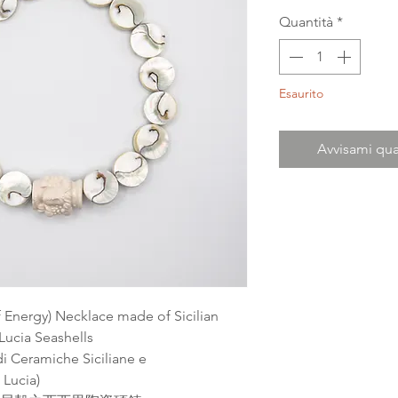
Quantità
*
Esaurito
Avvisami qua
f Energy) Necklace made of Sicilian
Lucia Seashells
di Ceramiche Siciliane e
 Lucia)