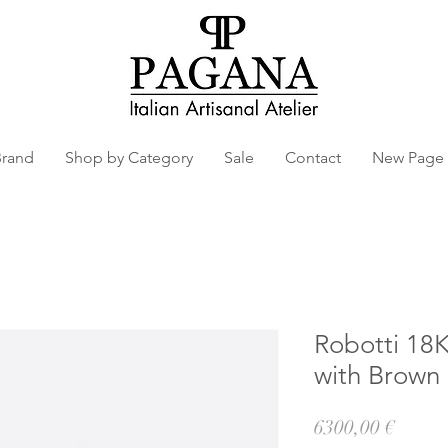
Brand
Shop by Category
Sale
Contact
New Page
Robotti 18
with Brown
Prezz
6300,00 €