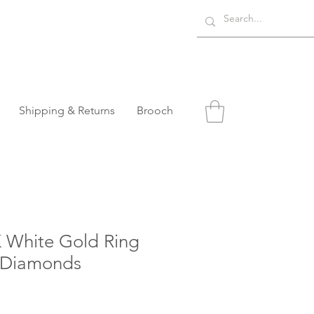
Shipping & Returns
Brooch
K White Gold Ring
 Diamonds
o