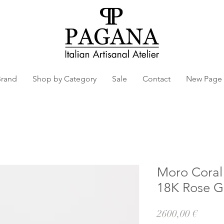
Brand
Shop by Category
Sale
Contact
New Page
Moro Coral 
18K Rose G
Prezz
2600,00 €