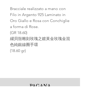
Bracciale realizzato a mano con
Filo in Argento 925 Laminato in
Oro Giallo e Rosa con Conchiglie
a forma di Rose.
(GR 18.60)
綴貝殼雕刻玫瑰之鍍黃金玫瑰金混
色純銀線圈手環
(18.60 gr)
PAGANA
Pagana Atelier S.r.l.