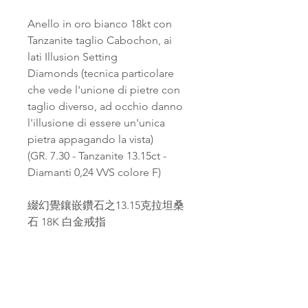
Anello in oro bianco 18kt con
Tanzanite taglio Cabochon, ai
lati Illusion Setting
Diamonds (tecnica particolare
che vede l'unione di pietre con
taglio diverso, ad occhio danno
l'illusione di essere un'unica
pietra appagando la vista)
(GR. 7.30 - Tanzanite 13.15ct -
Diamanti 0,24 VVS colore F)
綴幻覺鑲嵌鑽石之13.15克拉坦桑
石 18K 白金戒指