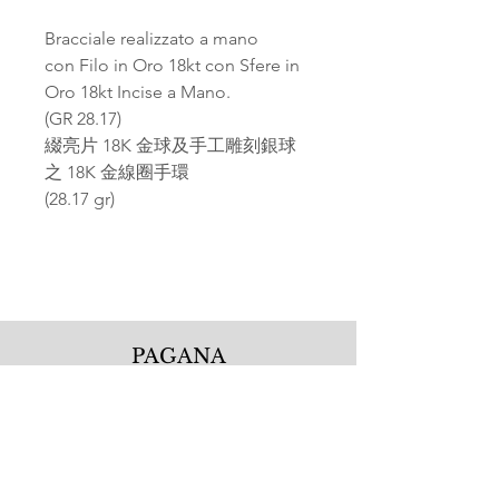
Bracciale realizzato a mano
con Filo in Oro 18kt con Sfere in
Oro 18kt Incise a Mano.
(GR 28.17)
綴亮片 18K 金球及手工雕刻銀球
之 18K 金線圈手環
(28.17 gr)
PAGANA
Pagana Atelier S.r.l.