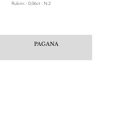
Rubini - 0,06ct - N.2
PAGANA
Pagana Atelier S.r.l.
Via Guglielmo Calderini 5
06122 Perugia PG, Italy
Tel.
+39 075 5720877
WhatsApp.
+39 335 1256506