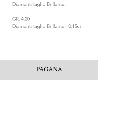
Diamanti taglio Brillante.
GR. 4,20
Diamanti taglio Brillante - 0,15ct
PAGANA
Pagana Atelier S.r.l.
Via Guglielmo Calderini 5
06122 Perugia PG, Italy
Tel.
+39 075 5720877