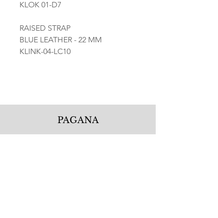
KLOK 01-D7
RAISED STRAP
BLUE LEATHER - 22 MM
KLINK-04-LC10
PAGANA
Pagana Atelier S.r.l.
Via Guglielmo Calderini 5
06122 Perugia PG, Italy