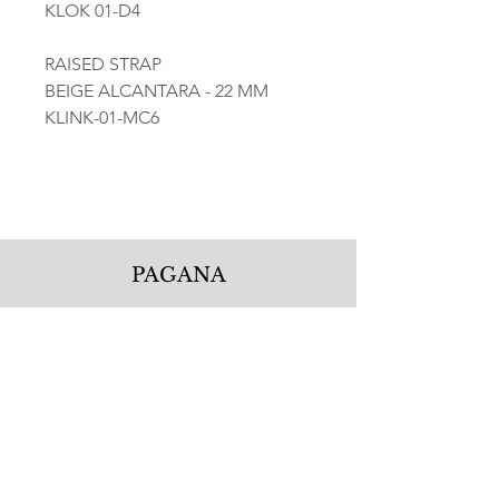
KLOK 01-D4
RAISED STRAP
BEIGE ALCANTARA - 22 MM
KLINK-01-MC6
PAGANA
Pagana Atelier S.r.l.
Via Guglielmo Calderini 5
06122 Perugia PG, Italy