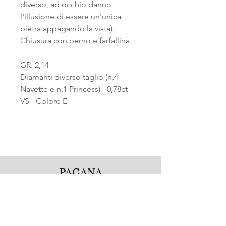
diverso, ad occhio danno
l'illusione di essere un'unica
pietra appagando la vista).
Chiusura con perno e farfallina.
GR. 2,14
Diamanti diverso taglio (n.4
Navette e n.1 Princess) - 0,78ct -
VS - Colore E
PAGANA
Pagana Atelier S.r.l.