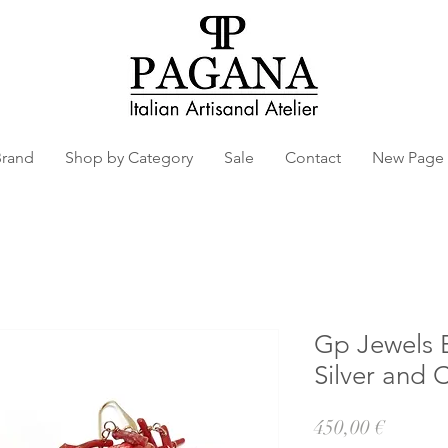
Brand
Shop by Category
Sale
Contact
New Page
Gp Jewels E
Silver and 
Prezzo
450,00 €