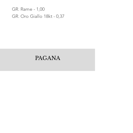
GR. Rame - 1,00
GR. Oro Giallo 18kt - 0,37
PAGANA
Pagana Atelier S.r.l.
Via Guglielmo Calderini 5
06122 Perugia PG, Italy
Tel.
+39 075 5720877