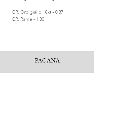
GR. Oro giallo 18kt - 0,37
GR. Rame - 1,30
PAGANA
Pagana Atelier S.r.l.
Via Guglielmo Calderini 5
06122 Perugia PG, Italy
Tel.
+39 075 5720877