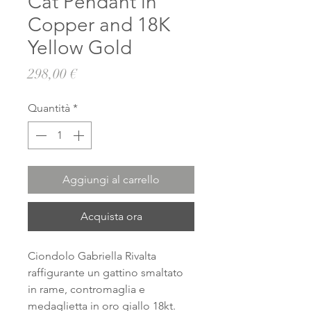
Cat Pendant in
Copper and 18K
Yellow Gold
Prezzo
298,00 €
Quantità
*
Aggiungi al carrello
Acquista ora
Ciondolo Gabriella Rivalta
raffigurante un gattino smaltato
in rame, contromaglia e
medaglietta in oro giallo 18kt.