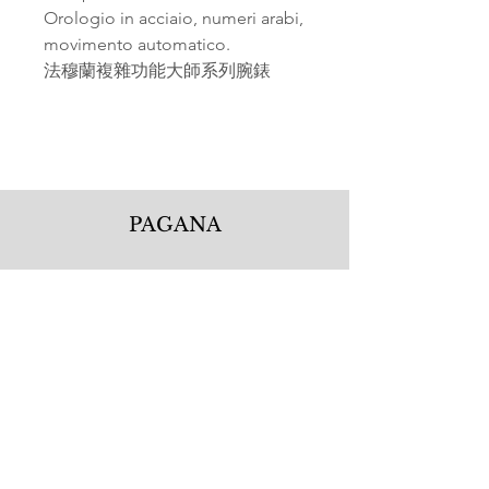
Orologio in acciaio, numeri arabi,
movimento automatico.
法穆蘭複雜功能大師系列腕錶
PAGANA
Pagana Atelier S.r.l.
Via Guglielmo Calderini 5
06122 Perugia PG, Italy
Tel.
+39 075 5720877