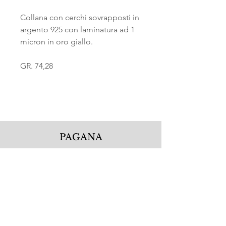
Collana con cerchi sovrapposti in
argento 925 con laminatura ad 1
micron in oro giallo.
GR. 74,28
PAGANA
Pagana Atelier S.r.l.
Via Guglielmo Calderini 5